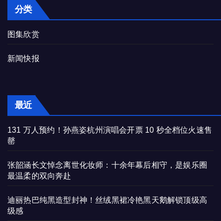
分类
图集欣赏
新闻快报
最近
131 万人预约！孙燕姿杭州演唱会开票 10 秒全档位火速售
罄
张韶涵长文悼念离世化妆师：十余年幕后相守，是娱乐圈
最温柔的双向奔赴
迪丽热巴纯黑造型封神！丝绒黑裙冷艳黑天鹅解锁顶级高
级感