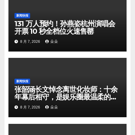
新闻快报
131 万人预约！孙燕姿杭州演唱会
开票 10 秒全档位火速售罄
8 月 7, 2026
朵朵
新闻快报
张韶涵长文悼念离世化妆师：十余
年幕后相守，是娱乐圈最温柔的双
向奔赴
8 月 7, 2026
朵朵