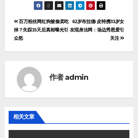
百万粉丝网红狗被偷卖吃
62岁布拉德·皮特携33岁女
掉？失踪15天后真相曝光引
友现身法网：场边秀恩爱引
众怒
关注
作者
admin
相关文章