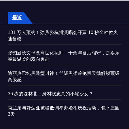
最近
131 万人预约！孙燕姿杭州演唱会开票 10 秒全档位火
速售罄
张韶涵长文悼念离世化妆师：十余年幕后相守，是娱乐
圈最温柔的双向奔赴
迪丽热巴纯黑造型封神！丝绒黑裙冷艳黑天鹅解锁顶级
高级感
36 岁的森林北，身材状态真的不输少女？
荷兰弟与赞达亚被曝低调举办婚礼庆祝活动，包下庄园
3天