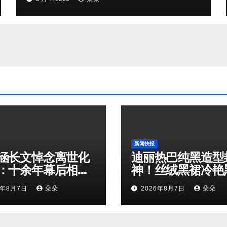
新闻快报
涵长文悼念离世化
迪丽热巴纯黑造型
：十余年幕后相
神！丝绒黑裙冷艳
是娱乐圈最温柔的
鹅解锁顶级高级感
6年8月7日
朵朵
2026年8月7日
朵朵
奔赴