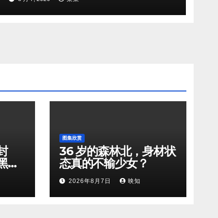
图集欣赏
封
36 岁的森林北，身材状
黑天
态真的不输少女？
2026年8月7日
映知