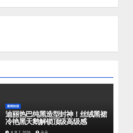
新闻快报
迪丽热巴纯黑造型封神！丝绒黑裙
冷艳黑天鹅解锁顶级高级感
8 月 7, 2026
朵朵