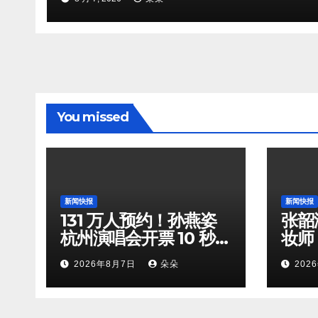
You missed
新闻快报
新闻快报
131 万人预约！孙燕姿
张韶
杭州演唱会开票 10 秒全
妆师
档位火速售罄
守，
2026年8月7日
朵朵
202
双向