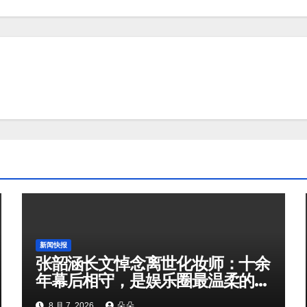
新闻快报
张韶涵长文悼念离世化妆师：十余
年幕后相守，是娱乐圈最温柔的双
向奔赴
8 月 7, 2026
朵朵