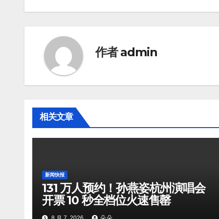
作者
admin
相关文章
新闻快报
131 万人预约！孙燕姿杭州演唱会
开票 10 秒全档位火速售罄
8 月 7, 2026
朵朵