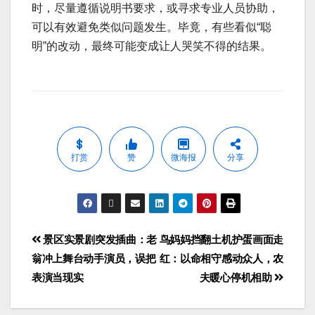
时，尽量遵循说明书要求，或寻求专业人员协助，
可以有效避免类似问题发生。毕竟，有些看似“聪
明”的改动，最终可能变成让人哭笑不得的结果。
打赏
赞
微海报
分享
景区实景剧突发插曲：老
鸟妈妈挡翻土机护蛋画面走
翁冲上舞台动手演员，误把
红：以命相守感动众人，农
表演当现实
夫暖心停机相助