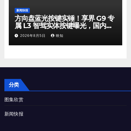
新闻快报
方向盘蓝光按键实锤！享界 G9 专
属 L3 智驾实体按键曝光，国内高
速高阶自动驾驶步入量产倒计时
2026年8月5日
映知
分类
图集欣赏
新闻快报