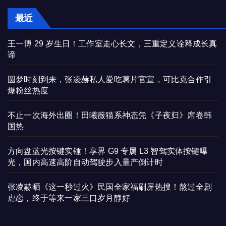
最近
王一博 29 岁生日！工作室走心长文，三重定义诠释成长真
谛
圆梦时刻到来，张凌赫私人爱吃薯片官宣，可比克合作引
爆粉丝热度
不止一次海外出圈！田曦薇猫系神态凭《子夜归》席卷韩
国热
方向盘蓝光按键实锤！享界 G9 专属 L3 智驾实体按键曝
光，国内高速高阶自动驾驶步入量产倒计时
张凌赫晒《这一秒过火》民国全家福刷屏热搜！熬过全剧
虐恋，终于等来一家三口岁月静好