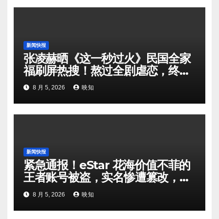
新闻快报
张凌赫晒《这一秒过火》民国全家
福刷屏热搜！熬过全剧虐恋，终于
等来一家三口岁月静好
8 月 5, 2026
映知
新闻快报
紧急通报！eStar 花海价值不菲的
王者账号被盗，实名惨遭篡改，粉
丝务必警惕诈骗
8 月 5, 2026
映知