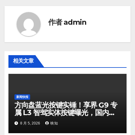
作者
admin
相关文章
新闻快报
方向盘蓝光按键实锤！享界 G9 专
属 L3 智驾实体按键曝光，国内高
速高阶自动驾驶步入量产倒计时
8 月 5, 2026
映知