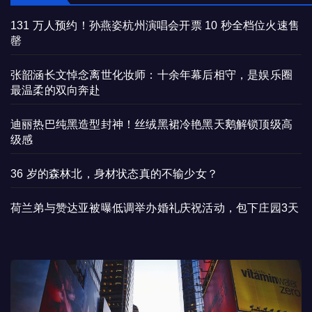
131 万人预约！孙燕姿杭州演唱会开票 10 秒全档位火速售
罄
张韶涵长文悼念离世化妆师：十余年幕后相守，是娱乐圈
最温柔的双向奔赴
迪丽热巴纯黑造型封神！丝绒黑裙冷艳黑天鹅解锁顶级高
级感
36 岁的森林北，身材状态真的不输少女？
荷兰弟与赞达亚被曝低调举办婚礼庆祝活动，包下庄园3天