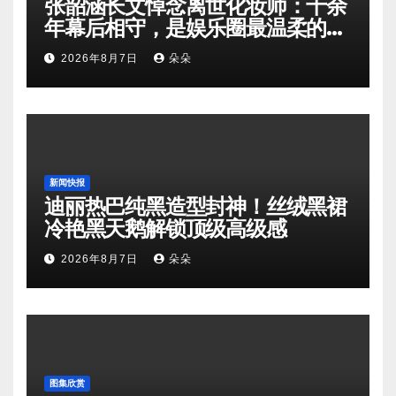
张韶涵长文悼念离世化妆师：十余
年幕后相守，是娱乐圈最温柔的双
向奔赴
2026年8月7日
朵朵
新闻快报
迪丽热巴纯黑造型封神！丝绒黑裙
冷艳黑天鹅解锁顶级高级感
2026年8月7日
朵朵
图集欣赏