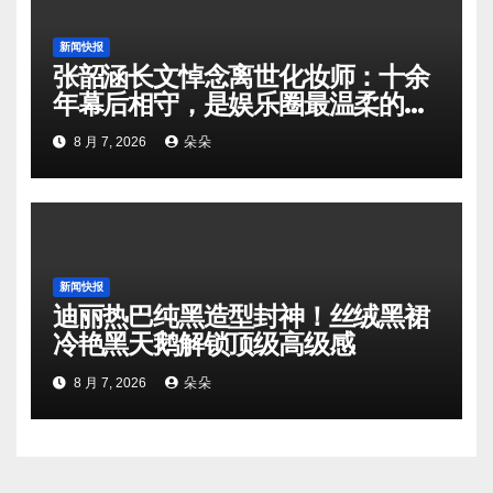
新闻快报
张韶涵长文悼念离世化妆师：十余
年幕后相守，是娱乐圈最温柔的双
向奔赴
8 月 7, 2026
朵朵
新闻快报
迪丽热巴纯黑造型封神！丝绒黑裙
冷艳黑天鹅解锁顶级高级感
8 月 7, 2026
朵朵