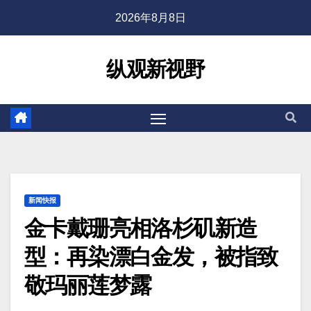
2026年8月8日
纵观新视野
新闻快报
金卡戴珊亮相洛杉矶新造
型：再染漂白金发，被指致
敬玛丽莲梦露