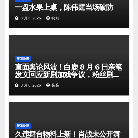
一盘水果上桌，陈伟霆当场破防
8 月 6, 2026
映知
新闻快报
直面舆论风波！白鹿 8 月 6 日亲笔
发文回应新剧加戏争议，粉丝剧组
矛盾暗流涌动
8 月 6, 2026
朵朵
新闻快报
久违舞台物料上新！肖战未公开舞