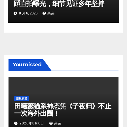
蹈直拍曝光，细节见证多年坚持
8 月 6, 2026
朵朵
You missed
图集欣赏
田曦薇猫系神态凭《子夜归》不止
一次海外出圈！
2026年8月6日
朵朵