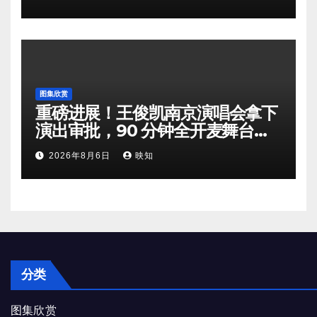
图集欣赏
重磅进展！王俊凯南京演唱会拿下
演出审批，90 分钟全开麦舞台即
将奔赴南京
2026年8月6日
映知
分类
图集欣赏