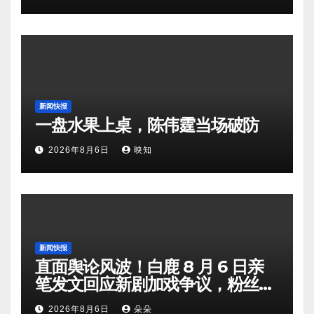
新闻快报
一盘水果上桌，陈伟霆当场破防
2026年8月6日
映知
新闻快报
直面舆论风波！白鹿 8 月 6 日亲
笔发文回应新剧加戏争议，粉丝剧
组矛盾暗流涌动
2026年8月6日
朵朵