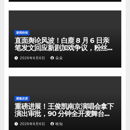
新闻快报
直面舆论风波！白鹿 8 月 6 日亲
笔发文回应新剧加戏争议，粉丝剧
组矛盾暗流涌动
2026年8月6日
朵朵
图集欣赏
重磅进展！王俊凯南京演唱会拿下
演出审批，90 分钟全开麦舞台即
将奔赴南京
2026年8月6日
映知