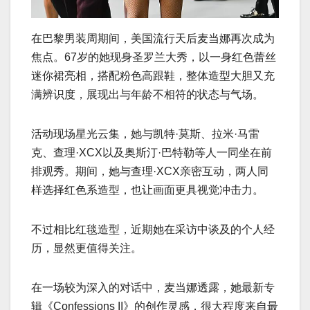
在巴黎男装周期间，美国流行天后麦当娜再次成为
焦点。67岁的她现身圣罗兰大秀，以一身红色蕾丝
迷你裙亮相，搭配粉色高跟鞋，整体造型大胆又充
满辨识度，展现出与年龄不相符的状态与气场。
活动现场星光云集，她与凯特·莫斯、拉米·马雷
克、查理·XCX以及奥斯汀·巴特勒等人一同坐在前
排观秀。期间，她与查理·XCX亲密互动，两人同
样选择红色系造型，也让画面更具视觉冲击力。
不过相比红毯造型，近期她在采访中谈及的个人经
历，显然更值得关注。
在一场较为深入的对话中，麦当娜透露，她最新专
辑《Confessions II》的创作灵感，很大程度来自最