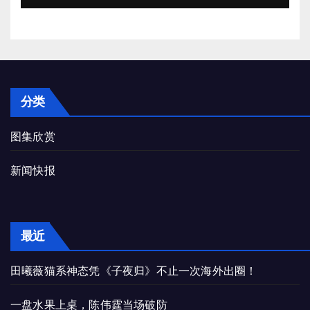
分类
图集欣赏
新闻快报
最近
田曦薇猫系神态凭《子夜归》不止一次海外出圈！
一盘水果上桌，陈伟霆当场破防