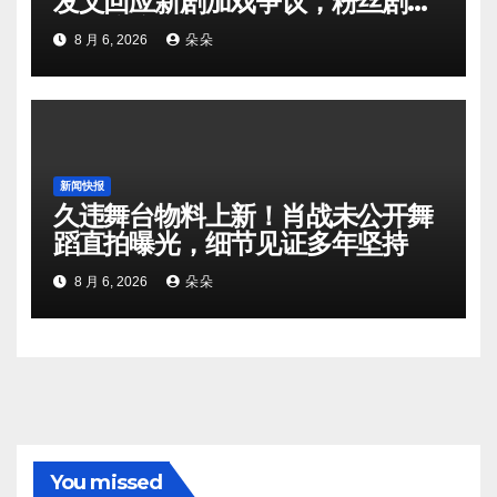
发文回应新剧加戏争议，粉丝剧组
矛盾暗流涌动
8 月 6, 2026
朵朵
新闻快报
久违舞台物料上新！肖战未公开舞
蹈直拍曝光，细节见证多年坚持
8 月 6, 2026
朵朵
You missed