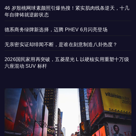
46 岁殷桃网球素颜照引爆热搜！紧实肌肉线条逆天，十几
年自律铸就逆龄状态
德系商务绿牌新选择，迈腾 PHEV 6月闪亮登场
无亲密实证却绯闻不断，是谁在刻意制造八卦热度？
2026国民家用再突破，五菱星光 L 以硬核实用重塑十万级
六座混动 SUV 标杆