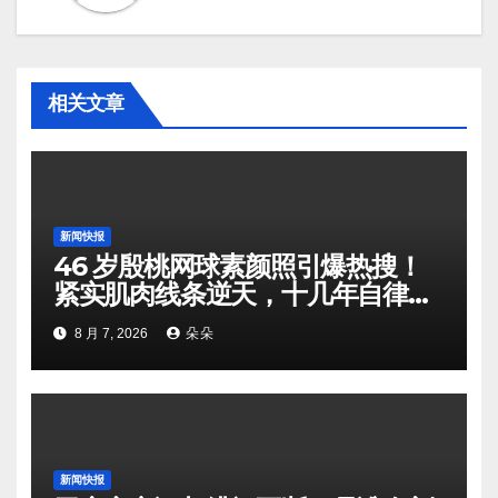
相关文章
新闻快报
46 岁殷桃网球素颜照引爆热搜！
紧实肌肉线条逆天，十几年自律铸
就逆龄状态
8 月 7, 2026
朵朵
新闻快报