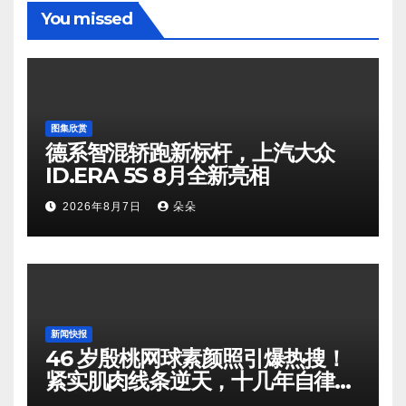
You missed
图集欣赏
德系智混轿跑新标杆，上汽大众
ID.ERA 5S 8月全新亮相
2026年8月7日
朵朵
新闻快报
46 岁殷桃网球素颜照引爆热搜！
紧实肌肉线条逆天，十几年自律铸
就逆龄状态