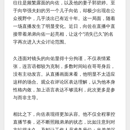
往往是频繁露面的向佐，以及他的妻子郭碧婷。至
于向华强夫妇的另一个儿子向佑，却极少出现在公
众视野中，几乎淡出已有近十年。这一局面，随着
一场直播发生了明显变化。近日，向佐在直播中直
接带着弟弟向佑一起亮相，让这个“消失已久”的名
字再次进入大众讨论范围。
久违面对镜头的向佑显得十分拘谨，不仅表情紧
张，连言语都较为克制，多数时间站在哥哥身后，
没有主动发言。从直播画面来看，他明显不太适应
这样的场合。观众在评论区表达理解，认为他本身
性格内敛，加上语言表达不够流利，此次更多是参
与而非主导。
相比之下，向佐表现得更加从容。他不仅全程掌控
直播节奏，还不断照顾弟弟的状态，比如注意到对
方站得太久，及时让工作人员准备座位；当弟弟沉