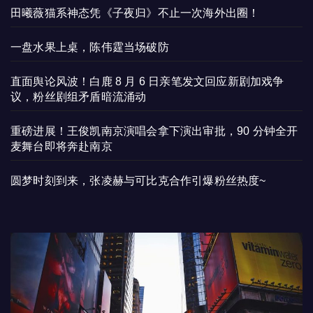
田曦薇猫系神态凭《子夜归》不止一次海外出圈！
一盘水果上桌，陈伟霆当场破防
直面舆论风波！白鹿 8 月 6 日亲笔发文回应新剧加戏争
议，粉丝剧组矛盾暗流涌动
重磅进展！王俊凯南京演唱会拿下演出审批，90 分钟全开
麦舞台即将奔赴南京
圆梦时刻到来，张凌赫与可比克合作引爆粉丝热度~