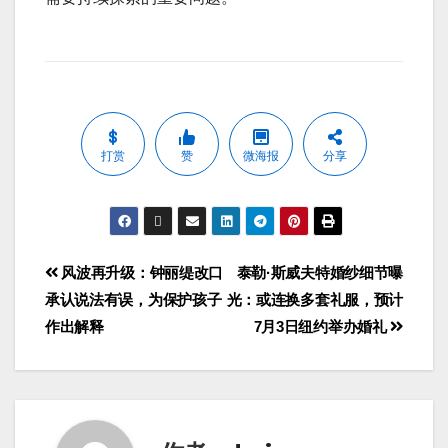
打赏
赞
微海报
分享
风波再升级：钟丽缇改口
泰勒·斯威夫特婚纱细节曝
承认说法有误，为保护孩子
光：或连换多套礼服，预计
作出解释
7月3日纽约举办婚礼