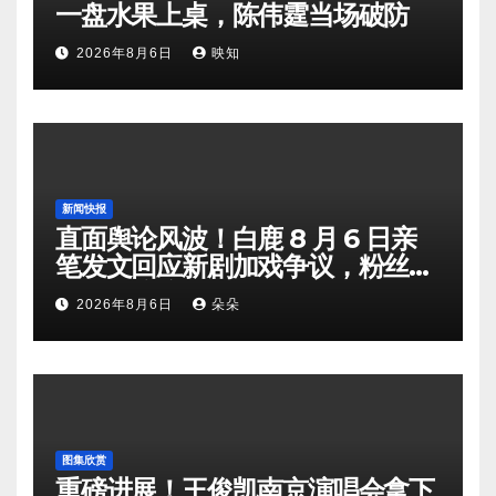
一盘水果上桌，陈伟霆当场破防
2026年8月6日
映知
新闻快报
直面舆论风波！白鹿 8 月 6 日亲
笔发文回应新剧加戏争议，粉丝剧
组矛盾暗流涌动
2026年8月6日
朵朵
图集欣赏
重磅进展！王俊凯南京演唱会拿下