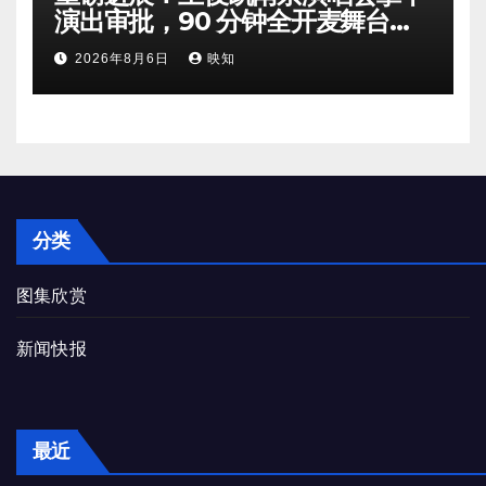
演出审批，90 分钟全开麦舞台即
将奔赴南京
2026年8月6日
映知
分类
图集欣赏
新闻快报
最近