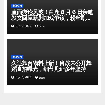
新闻快报
直面舆论风波！白鹿 8 月 6 日亲笔
发文回应新剧加戏争议，粉丝剧组
矛盾暗流涌动
8 月 6, 2026
朵朵
新闻快报
久违舞台物料上新！肖战未公开舞
蹈直拍曝光，细节见证多年坚持
8 月 6, 2026
朵朵