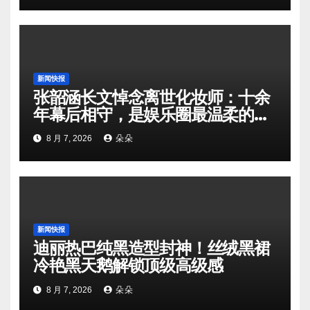
新闻快报
张韶涵长文悼念离世化妆师：十余
年幕后相守，是娱乐圈最温柔的双
向奔赴
8 月 7, 2026
朵朵
新闻快报
迪丽热巴纯黑造型封神！丝绒黑裙
冷艳黑天鹅解锁顶级高级感
8 月 7, 2026
朵朵