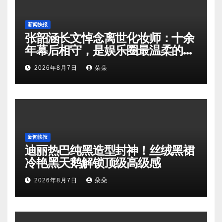
新闻快报
张韶涵长文悼念离世化妆师：十余
年幕后相守，是娱乐圈最温柔的双
向奔赴
2026年8月7日
朵朵
新闻快报
迪丽热巴纯黑造型封神！丝绒黑裙
冷艳黑天鹅解锁顶级高级感
2026年8月7日
朵朵