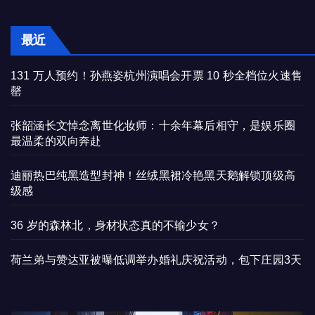
最近
131 万人预约！孙燕姿杭州演唱会开票 10 秒全档位火速售
罄
张韶涵长文悼念离世化妆师：十余年幕后相守，是娱乐圈
最温柔的双向奔赴
迪丽热巴纯黑造型封神！丝绒黑裙冷艳黑天鹅解锁顶级高
级感
36 岁的森林北，身材状态真的不输少女？
荷兰弟与赞达亚被曝低调举办婚礼庆祝活动，包下庄园3天