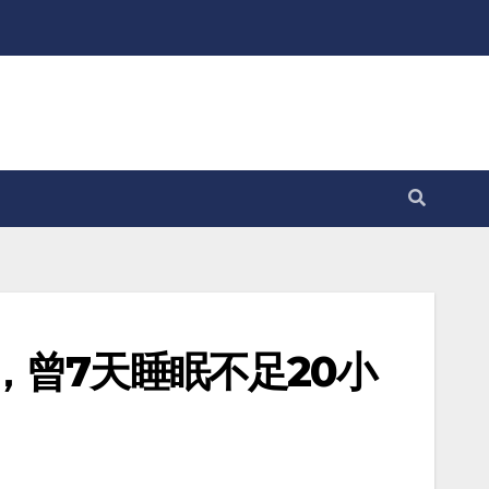
曾7天睡眠不足20小