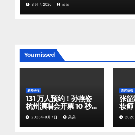
8 月 7, 2026
朵朵
You missed
新闻快报
新闻快报
131 万人预约！孙燕姿
张韶
杭州演唱会开票 10 秒全
妆师
档位火速售罄
守，
2026年8月7日
朵朵
202
双向