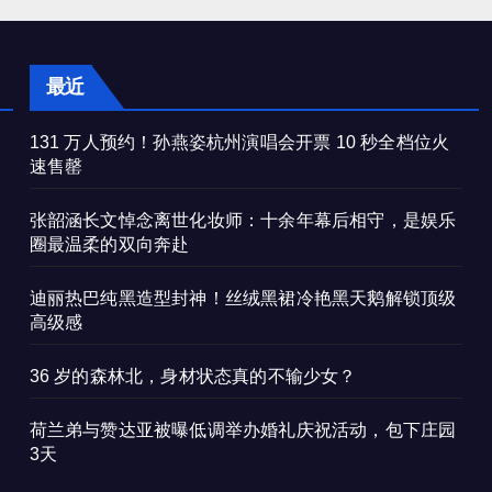
最近
131 万人预约！孙燕姿杭州演唱会开票 10 秒全档位火
速售罄
张韶涵长文悼念离世化妆师：十余年幕后相守，是娱乐
圈最温柔的双向奔赴
迪丽热巴纯黑造型封神！丝绒黑裙冷艳黑天鹅解锁顶级
高级感
36 岁的森林北，身材状态真的不输少女？
荷兰弟与赞达亚被曝低调举办婚礼庆祝活动，包下庄园
3天