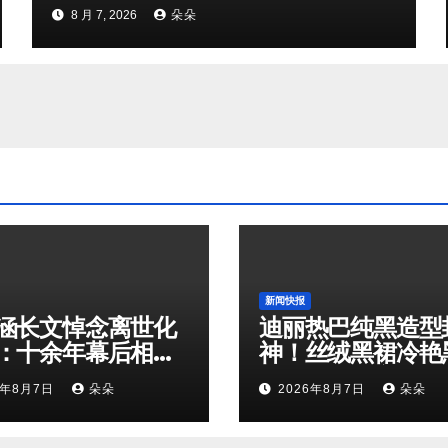
向奔赴
8 月 7, 2026
朵朵
新闻快报
涵长文悼念离世化
迪丽热巴纯黑造型
：十余年幕后相
神！丝绒黑裙冷艳
是娱乐圈最温柔的
鹅解锁顶级高级感
6年8月7日
朵朵
2026年8月7日
朵朵
奔赴