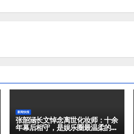
新闻快报
张韶涵长文悼念离世化妆师：十余
年幕后相守，是娱乐圈最温柔的双