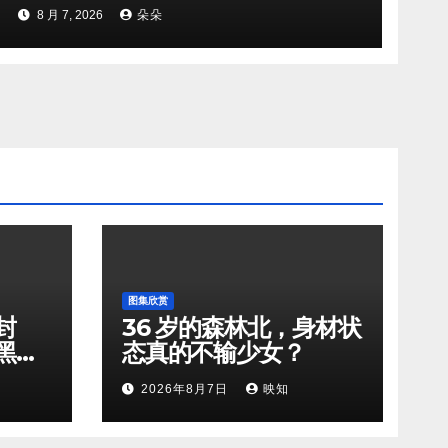
8 月 7, 2026
朵朵
图集欣赏
封
36 岁的森林北，身材状
黑天
态真的不输少女？
2026年8月7日
映知