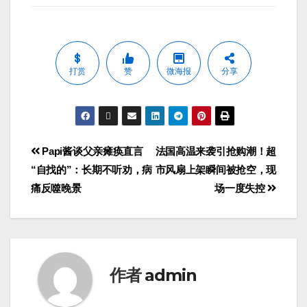
打赏
赞
微海报
分享
Papi酱谈父亲瘫痪直言
法国高温来袭引抢购潮！超
“自找的”：长期不听劝，病
市风扇上架瞬间被抢空，现
痛反噬晚景
场一度失控
作者
admin