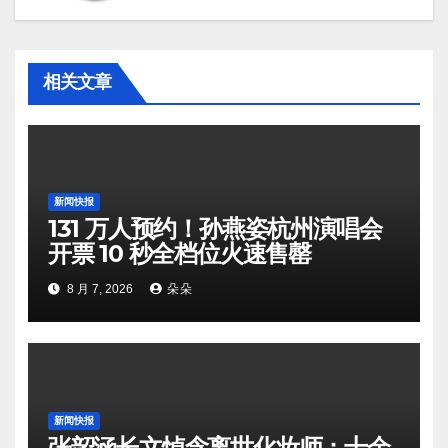
相关文章
新闻快报
131 万人预约！孙燕姿杭州演唱会
开票 10 秒全档位火速售罄
8 月 7, 2026
朵朵
新闻快报
张韶涵长文悼念离世化妆师：十余