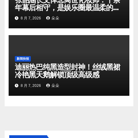
年幕后相守，是娱乐圈最温柔的双
向奔赴
8 月 7, 2026
朵朵
新闻快报
迪丽热巴纯黑造型封神！丝绒黑裙
冷艳黑天鹅解锁顶级高级感
8 月 7, 2026
朵朵