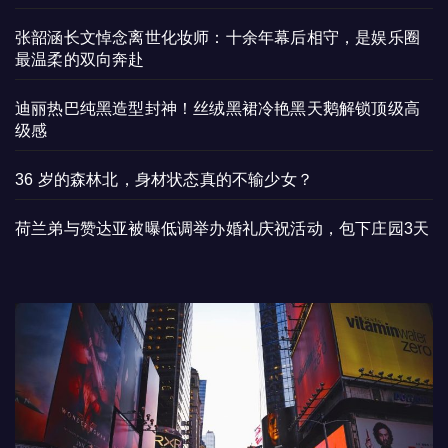
张韶涵长文悼念离世化妆师：十余年幕后相守，是娱乐圈
最温柔的双向奔赴
迪丽热巴纯黑造型封神！丝绒黑裙冷艳黑天鹅解锁顶级高
级感
36 岁的森林北，身材状态真的不输少女？
荷兰弟与赞达亚被曝低调举办婚礼庆祝活动，包下庄园3天