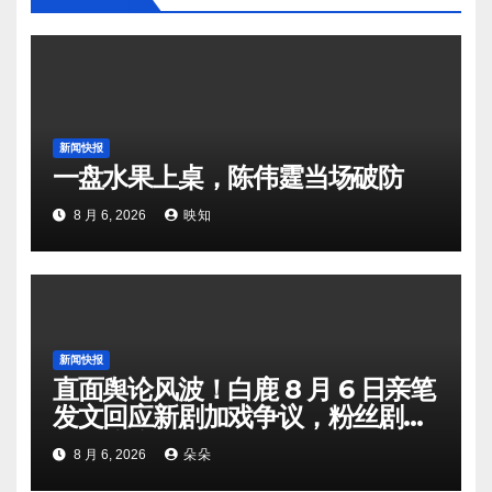
新闻快报
一盘水果上桌，陈伟霆当场破防
8 月 6, 2026
映知
新闻快报
直面舆论风波！白鹿 8 月 6 日亲笔
发文回应新剧加戏争议，粉丝剧组
矛盾暗流涌动
8 月 6, 2026
朵朵