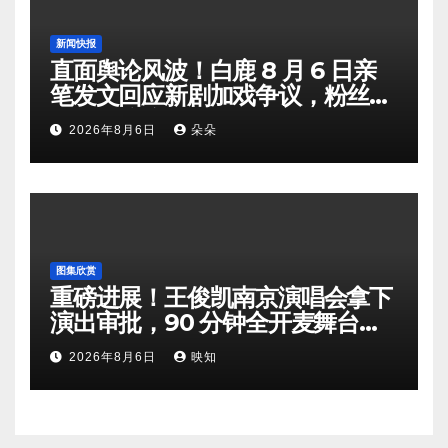
新闻快报
直面舆论风波！白鹿 8 月 6 日亲
笔发文回应新剧加戏争议，粉丝剧
组矛盾暗流涌动
2026年8月6日
朵朵
图集欣赏
重磅进展！王俊凯南京演唱会拿下
演出审批，90 分钟全开麦舞台即
将奔赴南京
2026年8月6日
映知