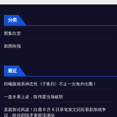
分类
图集欣赏
新闻快报
最近
田曦薇猫系神态凭《子夜归》不止一次海外出圈！
一盘水果上桌，陈伟霆当场破防
直面舆论风波！白鹿 8 月 6 日亲笔发文回应新剧加戏争
议，粉丝剧组矛盾暗流涌动