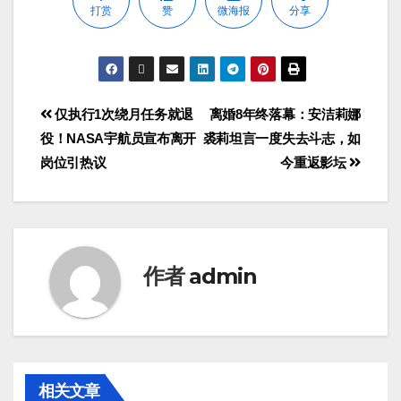
打赏
赞
微海报
分享
仅执行1次绕月任务就退
离婚8年终落幕：安洁莉娜
役！NASA宇航员宣布离开
裘莉坦言一度失去斗志，如
岗位引热议
今重返影坛
作者
admin
相关文章