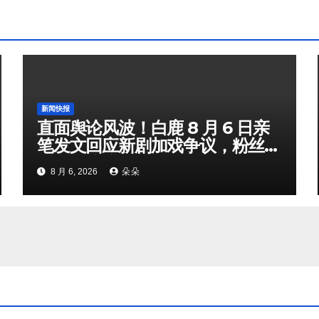
新闻快报
直面舆论风波！白鹿 8 月 6 日亲
笔发文回应新剧加戏争议，粉丝剧
组矛盾暗流涌动
8 月 6, 2026
朵朵