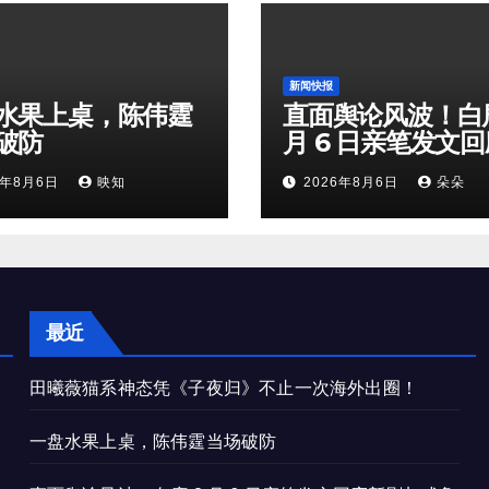
新闻快报
水果上桌，陈伟霆
直面舆论风波！白鹿
破防
月 6 日亲笔发文
剧加戏争议，粉丝
6年8月6日
映知
2026年8月6日
朵朵
矛盾暗流涌动
最近
田曦薇猫系神态凭《子夜归》不止一次海外出圈！
一盘水果上桌，陈伟霆当场破防