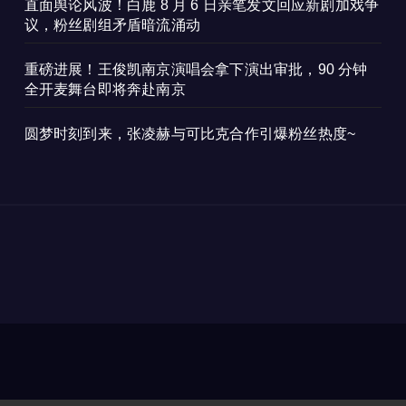
直面舆论风波！白鹿 8 月 6 日亲笔发文回应新剧加戏争
议，粉丝剧组矛盾暗流涌动
重磅进展！王俊凯南京演唱会拿下演出审批，90 分钟
全开麦舞台即将奔赴南京
圆梦时刻到来，张凌赫与可比克合作引爆粉丝热度~