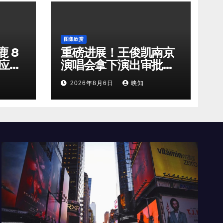
图集欣赏
 8
重磅进展！王俊凯南京
回应新
演唱会拿下演出审批，
剧组
90 分钟全开麦舞台即将
2026年8月6日
映知
奔赴南京