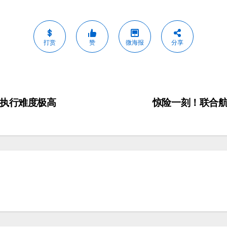
打赏
赞
微海报
分享
言执行难度极高
惊险一刻！联合