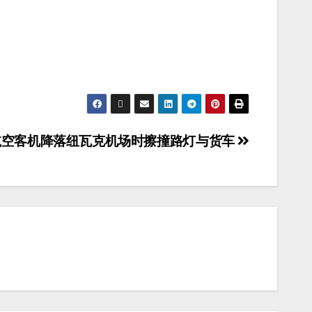
航空客机降落纽瓦克机场时擦撞路灯与货车