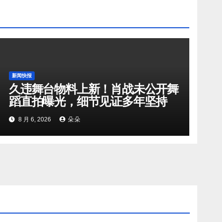
新闻快报
久违舞台物料上新！肖战未公开舞
蹈直拍曝光，细节见证多年坚持
8 月 6, 2026
朵朵