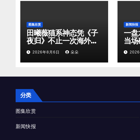
图集欣赏
新闻快报
田曦薇猫系神态凭《子
一盘
夜归》不止一次海外出
当场
圈！
2026年8月6日
朵朵
202
分类
图集欣赏
新闻快报