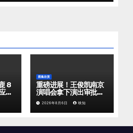
图集欣赏
 8
重磅进展！王俊凯南京
回应新
演唱会拿下演出审批，
剧组
90 分钟全开麦舞台即将
2026年8月6日
映知
奔赴南京