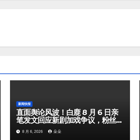
新闻快报
直面舆论风波！白鹿 8 月 6 日亲
笔发文回应新剧加戏争议，粉丝剧
组矛盾暗流涌动
8 月 6, 2026
朵朵