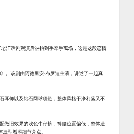
百老汇话剧观演后被拍到手牵手离场，这是这段恋情
 13》。该剧由阿德里安·布罗迪主演，讲述了一起真
钻石耳饰以及钻石网球项链，整体风格干净利落又不
搭配做旧效果的浅色牛仔裤，裤腰位置偏低，整体造
体造型增添细节亮点。