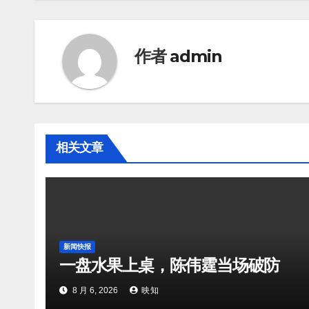
作者
admin
相关文章
新闻快报
一盘水果上桌，陈伟霆当场破防
8 月 6, 2026
映知