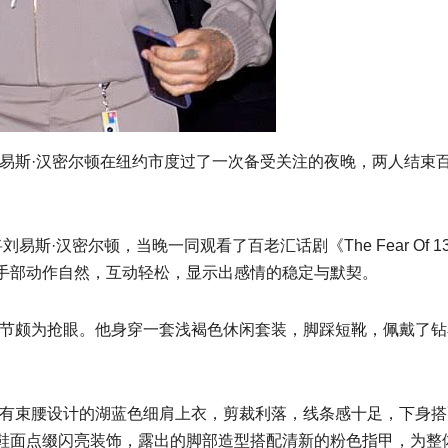
刘易斯·汉密尔顿在纽约市度过了一次备受关注的夜晚，两人结束
刘易斯·汉密尔顿，当晚一同观看了百老汇话剧《The Fear Of
手部动作自然，互动轻松，显示出感情的稳定与默契。
细节颇为抢眼。他身穿一套浅褐色休闲套装，脚踩短靴，佩戴了
带有束腰设计的湖蓝色细肩上衣，剪裁利落，线条感十足，下身
鞋面点缀闪亮装饰，露出的脚部造型搭配清新的粉色指甲，为整