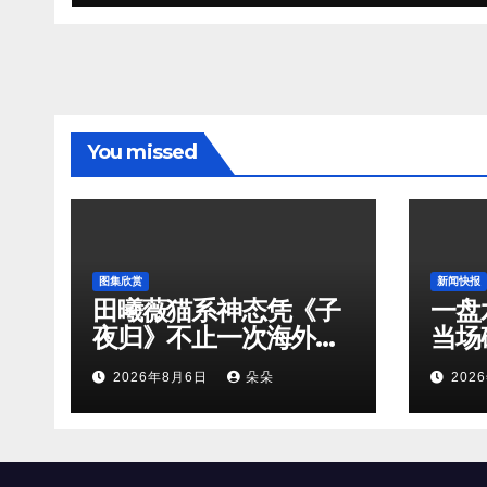
You missed
图集欣赏
新闻快报
田曦薇猫系神态凭《子
一盘
夜归》不止一次海外出
当场
圈！
2026年8月6日
朵朵
202