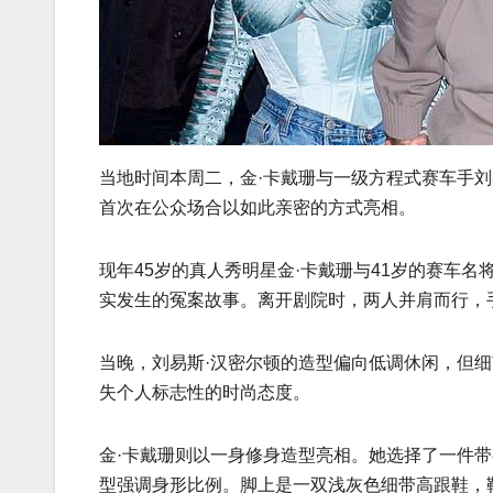
当地时间本周二，金·卡戴珊与一级方程式赛车手
首次在公众场合以如此亲密的方式亮相。
现年45岁的真人秀明星金·卡戴珊与41岁的赛车名将
实发生的冤案故事。离开剧院时，两人并肩而行，
当晚，刘易斯·汉密尔顿的造型偏向低调休闲，但
失个人标志性的时尚态度。
金·卡戴珊则以一身修身造型亮相。她选择了一件
型强调身形比例。脚上是一双浅灰色细带高跟鞋，