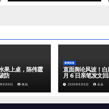
新闻快报
水果上桌，陈伟霆
直面舆论风波！白鹿
破防
月 6 日亲笔发文
剧加戏争议，粉丝
6年8月6日
映知
2026年8月6日
朵朵
矛盾暗流涌动