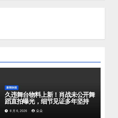
新闻快报
久违舞台物料上新！肖战未公开舞
蹈直拍曝光，细节见证多年坚持
8 月 6, 2026
朵朵