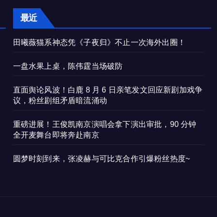
最近
田曦薇猫系神态凭《子夜归》不止一次海外出圈！
一盘水果上桌，陈伟霆当场破防
直面舆论风波！白鹿 8 月 6 日亲笔发文回应新剧加戏争
议，粉丝剧组矛盾暗流涌动
重磅进展！王俊凯南京演唱会拿下演出审批，90 分钟
全开麦舞台即将奔赴南京
圆梦时刻到来，张凌赫与可比克合作引爆粉丝热度~