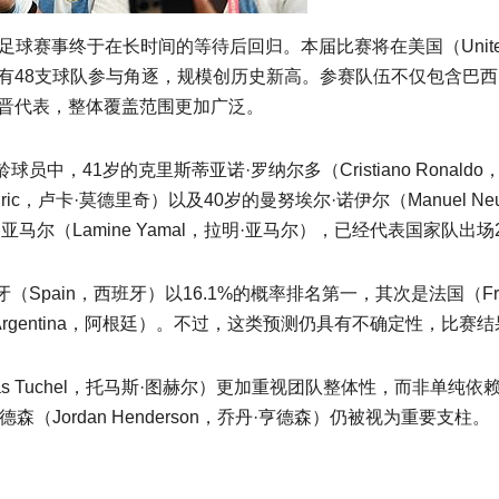
球赛事终于在长时间的等待后回归。本届比赛将在美国（United S
共有48支球队参与角逐，规模创历史新高。参赛队伍不仅包含巴西（
样的新晋代表，整体覆盖范围更加广泛。
41岁的克里斯蒂亚诺·罗纳尔多（Cristiano Ronaldo，
odric，卢卡·莫德里奇）以及40岁的曼努埃尔·诺伊尔（Manuel
马尔（Lamine Yamal，拉明·亚马尔），已经代表国家队出
ain，西班牙）以16.1%的概率排名第一，其次是法国（Fran
Argentina，阿根廷）。不过，这类预测仍具有不确定性，比赛
as Tuchel，托马斯·图赫尔）更加重视团队整体性，而非单
Jordan Henderson，乔丹·亨德森）仍被视为重要支柱。