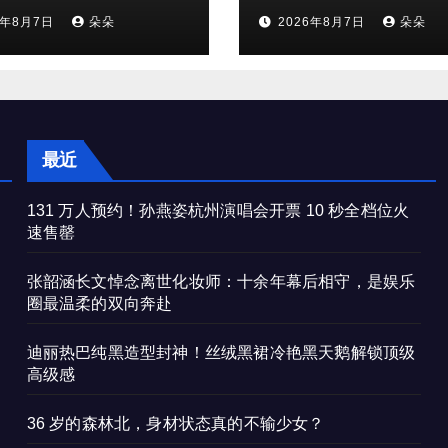
是娱乐圈最温柔的
鹅解锁顶级高级感
6年8月7日
朵朵
2026年8月7日
朵朵
奔赴
最近
131 万人预约！孙燕姿杭州演唱会开票 10 秒全档位火
速售罄
张韶涵长文悼念离世化妆师：十余年幕后相守，是娱乐
圈最温柔的双向奔赴
迪丽热巴纯黑造型封神！丝绒黑裙冷艳黑天鹅解锁顶级
高级感
36 岁的森林北，身材状态真的不输少女？