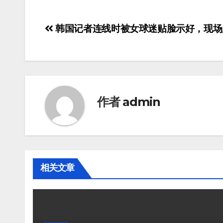
韩国记者连线时被女球迷贴脸示好，现场
作者
admin
相关文章