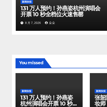
新闻快报
131 万人预约！孙燕姿杭州演唱会
开票 10 秒全档位火速售罄
8 月 7, 2026
朵朵
You missed
新闻快报
新闻快报
131 万人预约！孙燕姿
张韶
杭州演唱会开票 10 秒全
妆师