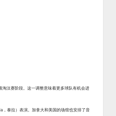
晋级淘汰赛阶段。这一调整意味着更多球队有机会进
Tyla，泰拉）表演。加拿大和美国的场馆也安排了音