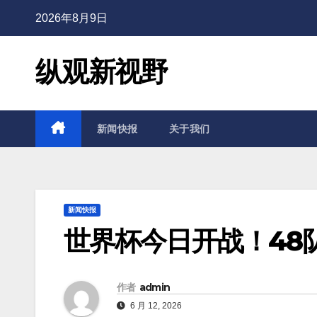
2026年8月9日
纵观新视野
新闻快报
关于我们
新闻快报
世界杯今日开战！48队
作者
admin
6 月 12, 2026